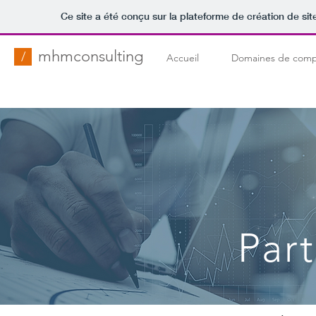
Ce site a été conçu sur la plateforme de création de sit
mhmconsulting
/
Accueil
Domaines de comp
Par